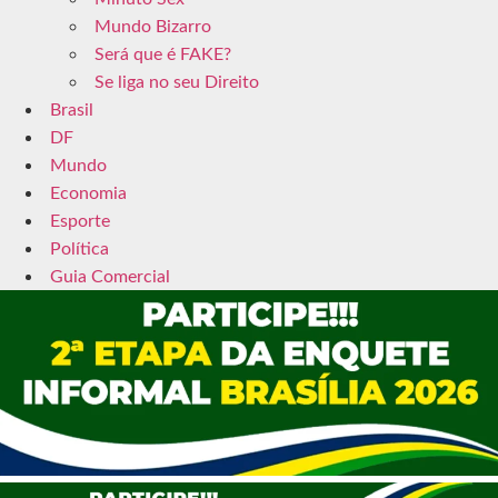
Mundo Bizarro
Será que é FAKE?
Se liga no seu Direito
Brasil
DF
Mundo
Economia
Esporte
Política
Guia Comercial