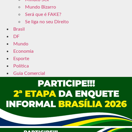
Mundo Bizarro
Será que é FAKE?
Se liga no seu Direito
Brasil
DF
Mundo
Economia
Esporte
Política
Guia Comercial