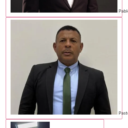
Pabl
Past