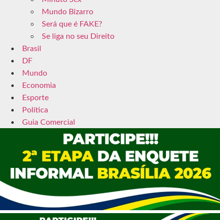
Mundo Bizarro
Será que é FAKE?
Se liga no seu Direito
Brasil
DF
Mundo
Economia
Esporte
Política
Guia Comercial