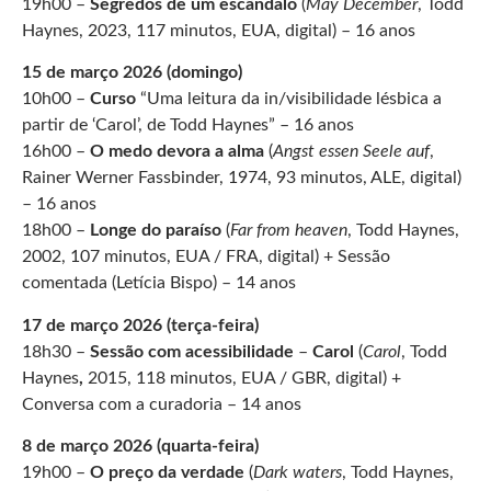
19h00 –
Segredos de um escândalo
(
May December
, Todd
Haynes, 2023, 117 minutos, EUA, digital) – 16 anos
15 de março 2026 (domingo)
10h00 –
Curso
“Uma leitura da in/visibilidade lésbica a
partir de ‘Carol’, de Todd Haynes” – 16 anos
16h00 –
O medo devora a alma
(
Angst essen Seele auf
,
Rainer Werner Fassbinder, 1974, 93 minutos, ALE, digital)
– 16 anos
18h00 –
Longe do paraíso
(
Far from heaven
, Todd Haynes,
2002, 107 minutos, EUA / FRA, digital) + Sessão
comentada (Letícia Bispo) – 14 anos
17 de março 2026 (terça-feira)
18h30 –
Sessão com acessibilidade
–
Carol
(
Carol
, Todd
Haynes
,
2015, 118 minutos, EUA / GBR, digital)
+
Conversa com a curadoria – 14 anos
8 de março 2026 (quarta-feira)
19h00 –
O preço da verdade
(
Dark waters
, Todd Haynes,