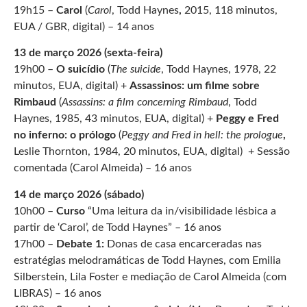
19h15 –
Carol
(
Carol
, Todd Haynes
,
2015, 118 minutos,
EUA / GBR, digital)
– 14 anos
13 de março 2026 (sexta-feira)
19h00 –
O suicídio
(
The suicide
, Todd Haynes, 1978, 22
minutos, EUA, digital) +
Assassinos: um filme sobre
Rimbaud
(
Assassins: a film concerning Rimbaud
, Todd
Haynes, 1985, 43 minutos, EUA, digital) +
Peggy e Fred
no inferno: o prólogo
(
Peggy and Fred in hell: the prologue
,
Leslie Thornton, 1984, 20 minutos, EUA, digital) + Sessão
comentada (Carol Almeida) – 16 anos
14 de março 2026 (sábado)
10h00 –
Curso
“Uma leitura da in/visibilidade lésbica a
partir de ‘Carol’, de Todd Haynes” – 16 anos
17h00 –
Debate 1:
Donas de casa encarceradas nas
estratégias melodramáticas de Todd Haynes, com Emilia
Silberstein, Lila Foster e mediação de Carol Almeida (com
LIBRAS) – 16 anos