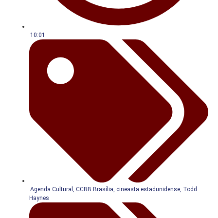
10:01
Agenda Cultural
,
CCBB Brasília
,
cineasta estadunidense
,
Todd
Haynes