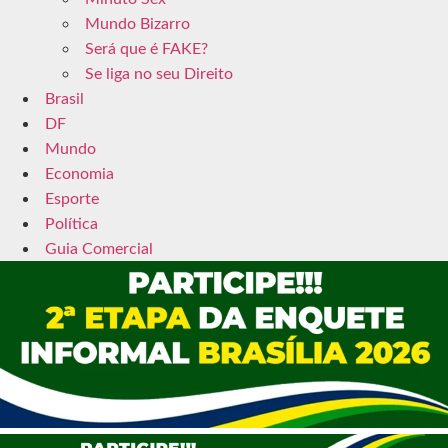
Mundo Bizarro
Será que é FAKE?
Se liga no seu Direito
Brasil
DF
Mundo
Economia
Esporte
Política
Guia Comercial