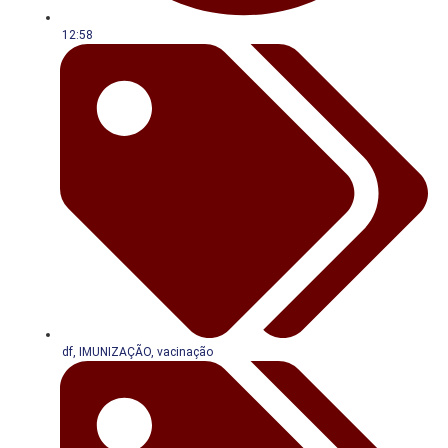
12:58
df
,
IMUNIZAÇÃO
,
vacinação