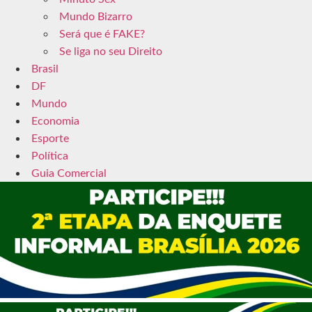
Mundo Bizarro
Será que é FAKE?
Se liga no seu Direito
Brasil
DF
Mundo
Economia
Esporte
Política
Guia Comercial