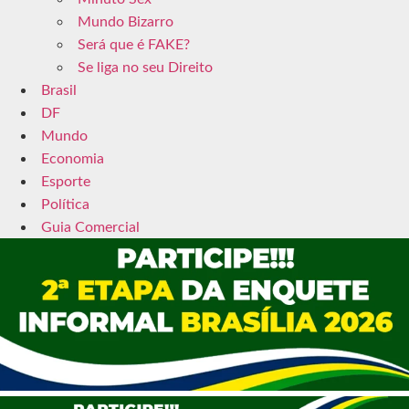
Mundo Bizarro
Será que é FAKE?
Se liga no seu Direito
Brasil
DF
Mundo
Economia
Esporte
Política
Guia Comercial