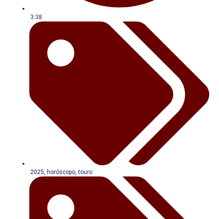
3:38
2025
,
horóscopo
,
touro