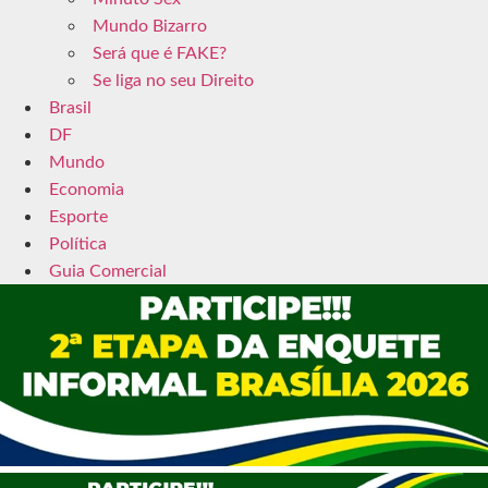
Mundo Bizarro
Será que é FAKE?
Se liga no seu Direito
Brasil
DF
Mundo
Economia
Esporte
Política
Guia Comercial